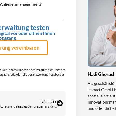
hr Anliegenmanagement?
Verwaltung testen
ital vor oder öffnen Ihnen
ozugang
rung vereinbaren
rf. Der Inhalt wurde vor der Veröffentlichung vom
Hadi Ghorash
en. Die redaktionelle Verantwortung liegt bei der
Als geschäftsfü
leanact GmbH i
spezialisiert auf
Nächster
Innovationsma
Was ist ein Ticket System? Ein Leitfaden für Kommunalverwaltungen und Servicebetriebe
und öffentliche