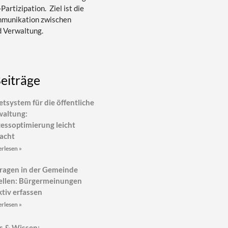
Partizipation. Ziel ist die
mmunikation zwischen
d Verwaltung.
Beiträge
etsystem für die öffentliche
waltung:
essoptimierung leicht
acht
rlesen »
ragen in der Gemeinde
ellen: Bürgermeinungen
ktiv erfassen
rlesen »
s & Wissen: