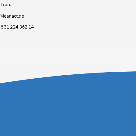
ch an:
o@leanact.de
9 531 224 362 14