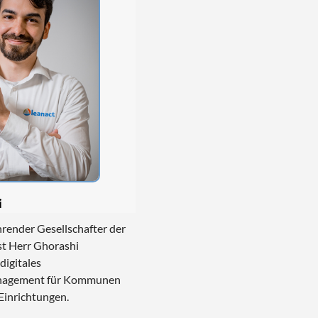
i
hrender Gesellschafter der
st Herr Ghorashi
 digitales
nagement für Kommunen
 Einrichtungen.