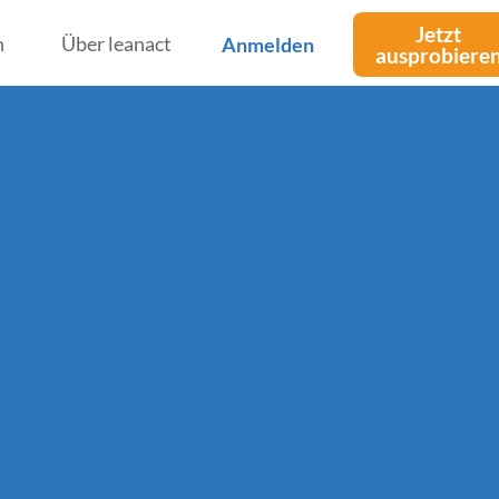
Jetzt
n
Über leanact
Anmelden
ausprobiere