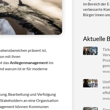
im Bereich der E-
verbesserte Ko
Bürger:innen un
Aktuelle 
Tick
n Lebensbereichen präsent ist,
Ver
on mit ihren
Proz
mt das
Anliegenmanagement
ins
gem
 und warum ist er für moderne
Weite
Umf
erst
effe
ung, Bearbeitung und Verfolgung
Weite
 Stakeholdern an eine Organisation
management können Kommunen
Tipp