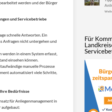
h bearbeitet werden und der Bürger
Anl
Weite
ngen und Servicebetriebe
age schnelle Antworten. Ein
Für Komm
ss Anfragen nicht untergehen und
Landkreis
Servicebe
n werden in einem System erfasst,
stand einsehen können.
itaufwändige manuelle Prozesse
nt automatisiert viele Schritte,
Ihre Bedürfnisse
Ansatz für Anliegenmanagement in
 aufgebaut: