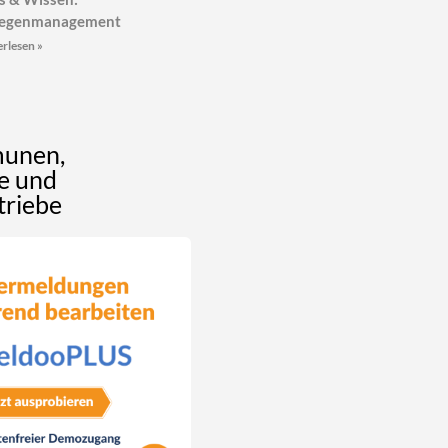
iegenmanagement
rlesen »
unen,
e und
triebe